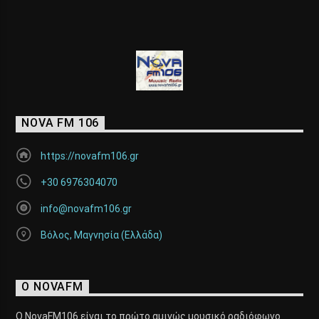
NOVA FM 106
https://novafm106.gr
+30 6976304070
info@novafm106.gr
Βόλος, Μαγνησία (Ελλάδα)
Ο NOVAFM
Ο NovaFM106 είναι το πρώτο αμιγώς μουσικό ραδιόφωνο